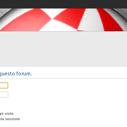
 questo forum.
i visita
sta sessione