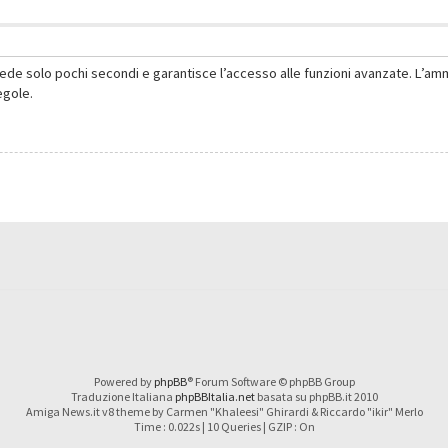
hiede solo pochi secondi e garantisce l’accesso alle funzioni avanzate. L’am
regole.
Powered by
phpBB
® Forum Software © phpBB Group
Traduzione Italiana
phpBBItalia.net
basata su phpBB.it 2010
Amiga News.it v8 theme by Carmen "Khaleesi" Ghirardi & Riccardo "ikir" Merlo
Time : 0.022s | 10 Queries | GZIP : On