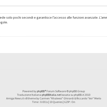
hiede solo pochi secondi e garantisce l’accesso alle funzioni avanzate. L’am
regole.
Powered by
phpBB
® Forum Software © phpBB Group
Traduzione Italiana
phpBBItalia.net
basata su phpBB.it 2010
Amiga News.it v8 theme by Carmen "Khaleesi" Ghirardi & Riccardo "ikir" Merlo
Time : 0.031s | 10 Queries | GZIP : On