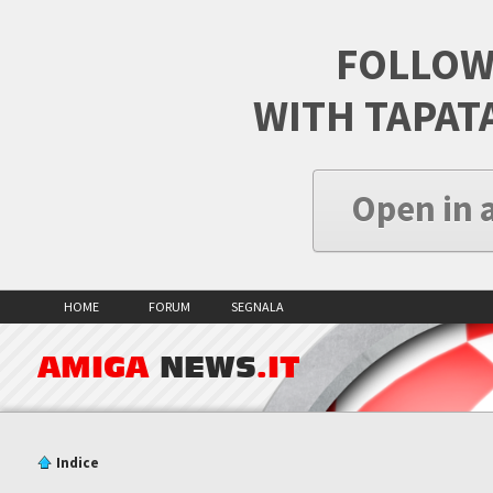
FOLLOW
WITH TAPAT
Open in 
HOME
FORUM
SEGNALA
AMIGA
NEWS
.IT
Indice