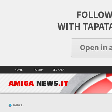
FOLLOW
WITH TAPAT
Open in 
HOME
FORUM
SEGNALA
AMIGA
NEWS
.IT
Indice