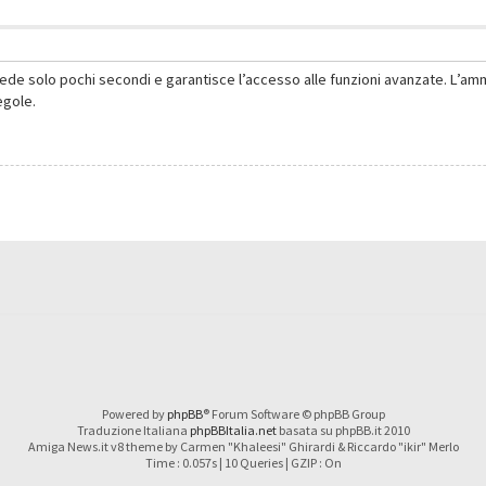
hiede solo pochi secondi e garantisce l’accesso alle funzioni avanzate. L’am
regole.
Powered by
phpBB
® Forum Software © phpBB Group
Traduzione Italiana
phpBBItalia.net
basata su phpBB.it 2010
Amiga News.it v8 theme by Carmen "Khaleesi" Ghirardi & Riccardo "ikir" Merlo
Time : 0.057s | 10 Queries | GZIP : On