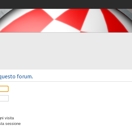
 questo forum.
i visita
sta sessione