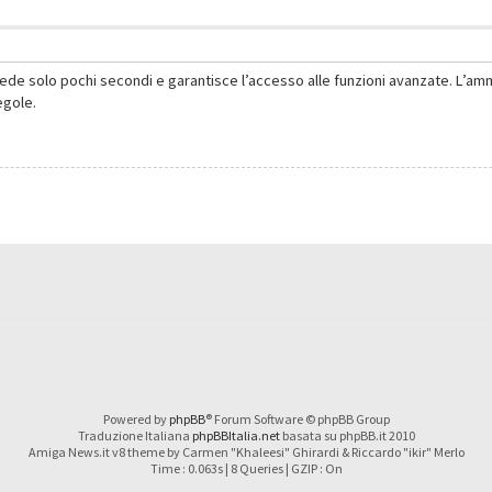
hiede solo pochi secondi e garantisce l’accesso alle funzioni avanzate. L’am
regole.
Powered by
phpBB
® Forum Software © phpBB Group
Traduzione Italiana
phpBBItalia.net
basata su phpBB.it 2010
Amiga News.it v8 theme by Carmen "Khaleesi" Ghirardi & Riccardo "ikir" Merlo
Time : 0.063s | 8 Queries | GZIP : On