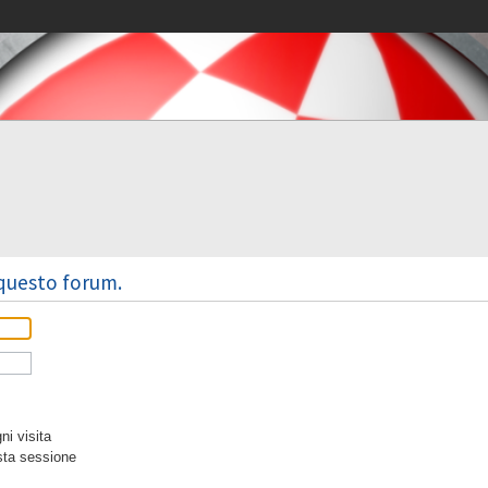
 questo forum.
i visita
sta sessione