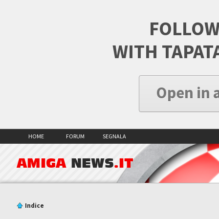
FOLLOW
WITH TAPAT
Open in 
HOME
FORUM
SEGNALA
AMIGA
NEWS
.IT
Indice