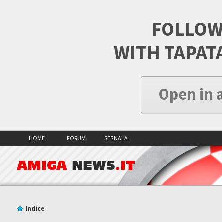
FOLLOW
WITH TAPAT
Open in 
HOME
FORUM
SEGNALA
AMIGA
NEWS
.IT
Indice