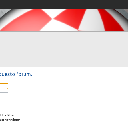
 questo forum.
i visita
sta sessione