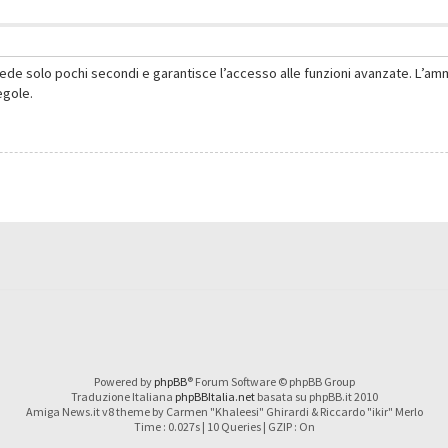
hiede solo pochi secondi e garantisce l’accesso alle funzioni avanzate. L’am
regole.
Powered by
phpBB
® Forum Software © phpBB Group
Traduzione Italiana
phpBBItalia.net
basata su phpBB.it 2010
Amiga News.it v8 theme by Carmen "Khaleesi" Ghirardi & Riccardo "ikir" Merlo
Time : 0.027s | 10 Queries | GZIP : On