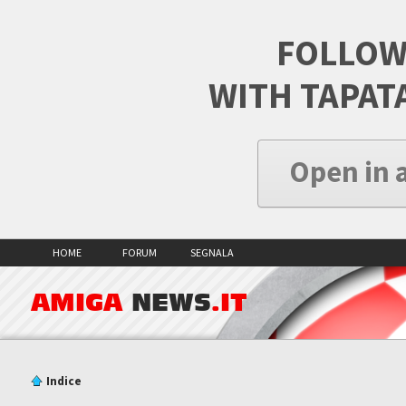
FOLLOW
WITH TAPAT
Open in 
HOME
FORUM
SEGNALA
AMIGA
NEWS
.IT
Indice