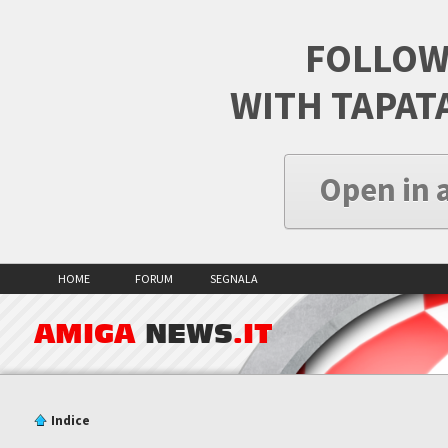
FOLLOW
WITH TAPAT
Open in 
HOME
FORUM
SEGNALA
AMIGA
NEWS
.IT
Indice