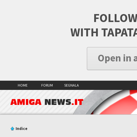
FOLLOW
WITH TAPAT
Open in 
HOME
FORUM
SEGNALA
AMIGA
NEWS
.IT
Indice