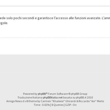
hiede solo pochi secondi e garantisce l’accesso alle funzioni avanzate. L’am
regole.
Powered by
phpBB
® Forum Software © phpBB Group
Traduzione Italiana
phpBBItalia.net
basata su phpBB.it 2010
Amiga News.it v8 theme by Carmen "Khaleesi" Ghirardi & Riccardo "ikir" Merlo
Time : 0.029s | 8 Queries | GZIP : On