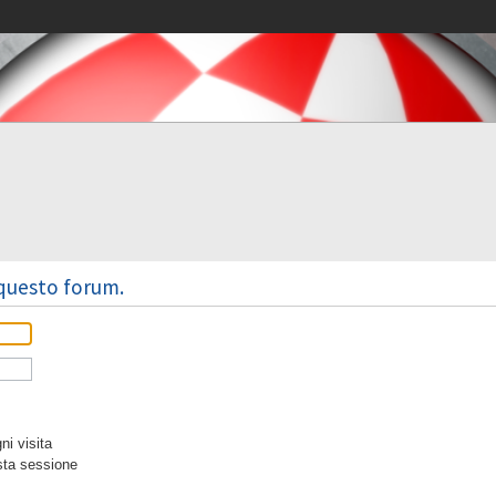
 questo forum.
i visita
sta sessione