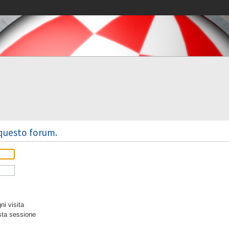
 questo forum.
i visita
sta sessione