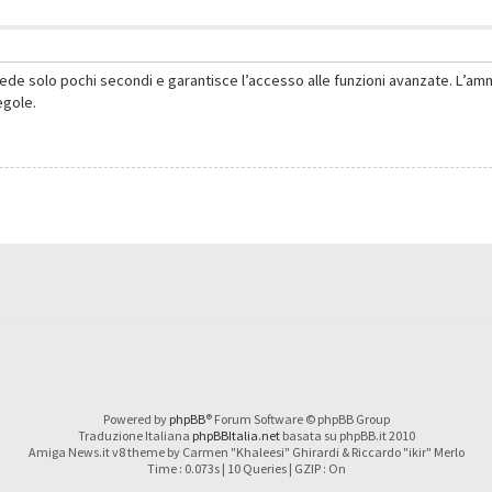
hiede solo pochi secondi e garantisce l’accesso alle funzioni avanzate. L’am
regole.
Powered by
phpBB
® Forum Software © phpBB Group
Traduzione Italiana
phpBBItalia.net
basata su phpBB.it 2010
Amiga News.it v8 theme by Carmen "Khaleesi" Ghirardi & Riccardo "ikir" Merlo
Time : 0.073s | 10 Queries | GZIP : On