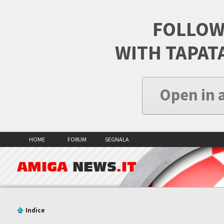
FOLLOW
WITH TAPAT
Open in 
HOME
FORUM
SEGNALA
AMIGA
NEWS
.IT
Indice