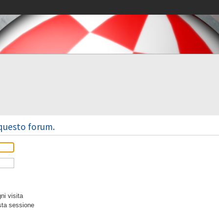
 questo forum.
i visita
sta sessione