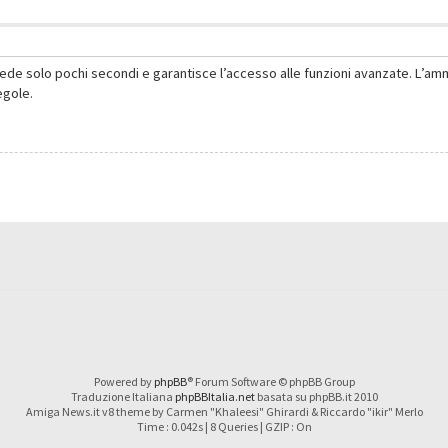
hiede solo pochi secondi e garantisce l’accesso alle funzioni avanzate. L’am
regole.
Powered by
phpBB
® Forum Software © phpBB Group
Traduzione Italiana
phpBBItalia.net
basata su phpBB.it 2010
Amiga News.it v8 theme by Carmen "Khaleesi" Ghirardi & Riccardo "ikir" Merlo
Time : 0.042s | 8 Queries | GZIP : On