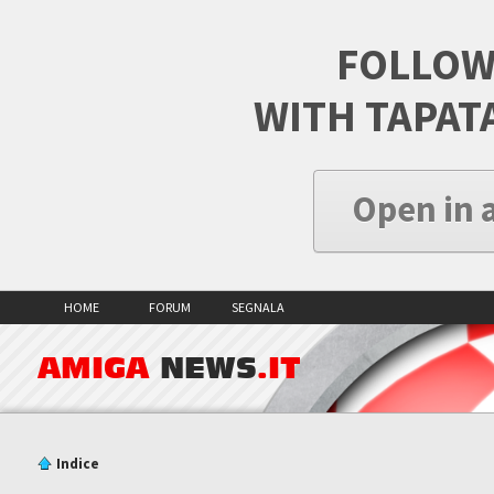
FOLLOW
WITH TAPAT
Open in 
HOME
FORUM
SEGNALA
AMIGA
NEWS
.IT
Indice