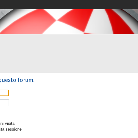
 questo forum.
i visita
sta sessione