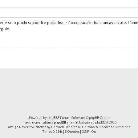
hiede solo pochi secondi e garantisce l’accesso alle funzioni avanzate. L’am
regole.
Powered by
phpBB
® Forum Software © phpBB Group
Traduzione Italiana
phpBBItalia.net
basata su phpBB.it 2010
Amiga News.it v8 theme by Carmen "Khaleesi" Ghirardi & Riccardo "ikir" Merlo
Time : 0.064s | 8 Queries | GZIP : On