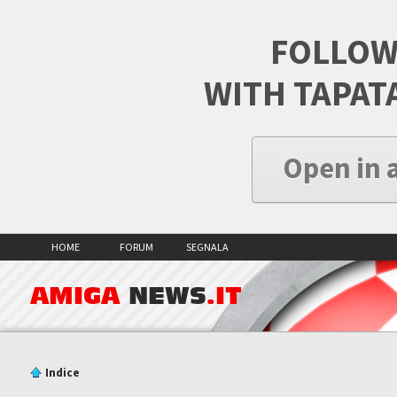
FOLLOW
WITH TAPAT
Open in 
HOME
FORUM
SEGNALA
AMIGA
NEWS
.IT
Indice