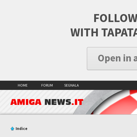
FOLLOW
WITH TAPAT
Open in 
HOME
FORUM
SEGNALA
AMIGA
NEWS
.IT
Indice