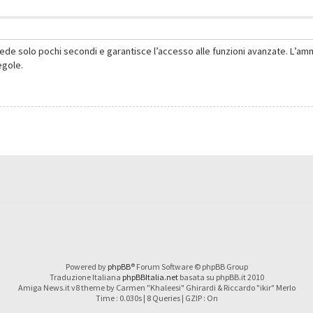
hiede solo pochi secondi e garantisce l’accesso alle funzioni avanzate. L’am
regole.
Powered by
phpBB
® Forum Software © phpBB Group
Traduzione Italiana
phpBBItalia.net
basata su phpBB.it 2010
Amiga News.it v8 theme by Carmen "Khaleesi" Ghirardi & Riccardo "ikir" Merlo
Time : 0.030s | 8 Queries | GZIP : On