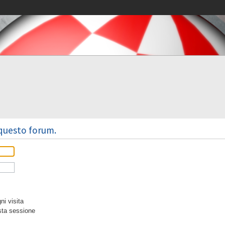
 questo forum.
i visita
sta sessione