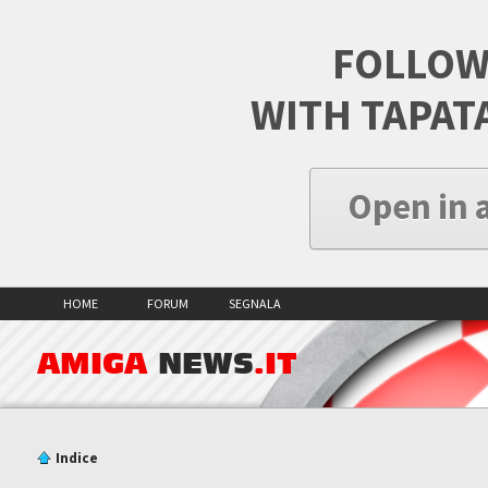
FOLLOW
WITH TAPAT
Open in 
HOME
FORUM
SEGNALA
AMIGA
NEWS
.IT
Indice