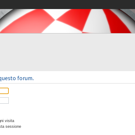
 questo forum.
i visita
sta sessione