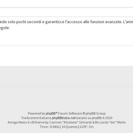
hiede solo pochi secondi e garantisce l’accesso alle funzioni avanzate. L’am
regole.
Powered by
phpBB
® Forum Software © phpBB Group
Traduzione Italiana
phpBBItalia.net
basata su phpBB.it 2010
Amiga News.it v8 theme by Carmen "Khaleesi" Ghirardi & Riccardo "ikir" Merlo
Time : 0.045s | 10 Queries | GZIP : On