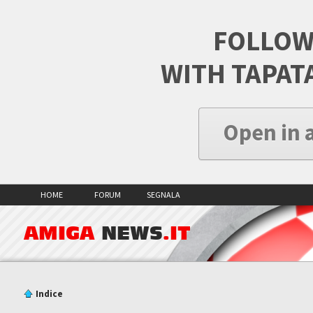
FOLLOW
WITH TAPAT
Open in 
HOME
FORUM
SEGNALA
AMIGA
NEWS
.IT
Indice