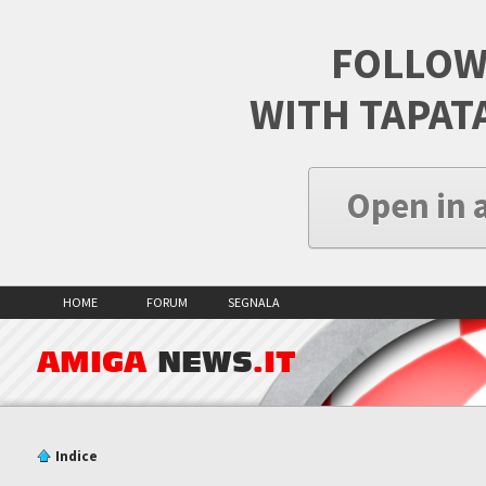
FOLLOW
WITH TAPAT
Open in 
HOME
FORUM
SEGNALA
AMIGA
NEWS
.IT
Indice