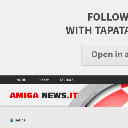
FOLLOW
WITH TAPAT
Open in 
HOME
FORUM
SEGNALA
AMIGA
NEWS
.IT
Indice