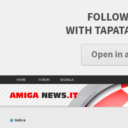
FOLLOW
WITH TAPAT
Open in 
HOME
FORUM
SEGNALA
AMIGA
NEWS
.IT
Indice