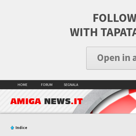
FOLLOW
WITH TAPAT
Open in 
HOME
FORUM
SEGNALA
AMIGA
NEWS
.IT
Indice