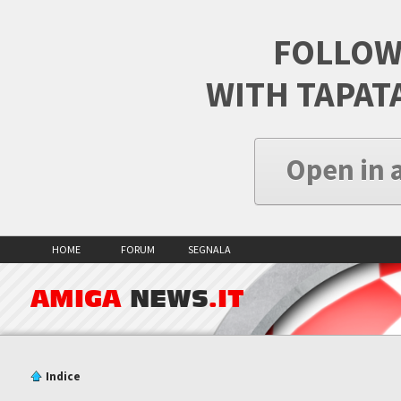
FOLLOW
WITH TAPAT
Open in 
HOME
FORUM
SEGNALA
AMIGA
NEWS
.IT
Indice