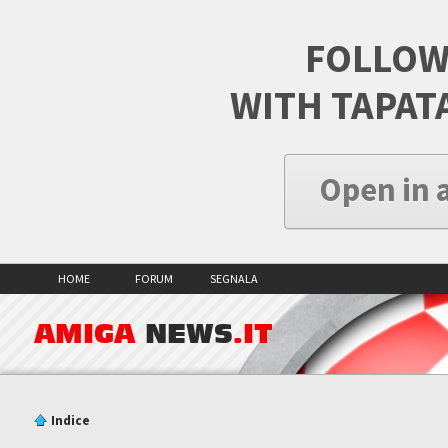
FOLLOW
WITH TAPAT
Open in 
HOME
FORUM
SEGNALA
AMIGA
NEWS
.IT
Indice