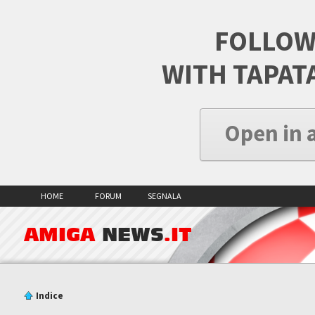
FOLLOW
WITH TAPAT
Open in 
HOME
FORUM
SEGNALA
AMIGA
NEWS
.IT
Indice