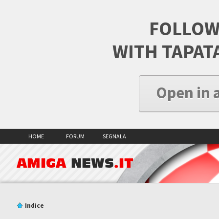
FOLLOW
WITH TAPAT
Open in 
HOME
FORUM
SEGNALA
AMIGA
NEWS
.IT
Indice