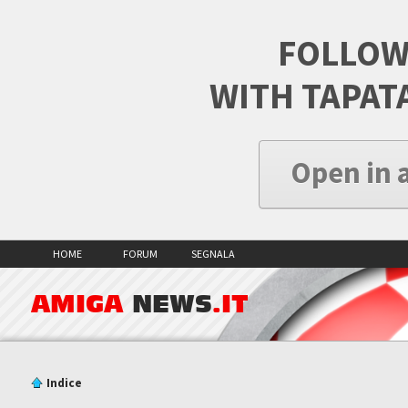
FOLLOW
WITH TAPAT
Open in 
HOME
FORUM
SEGNALA
AMIGA
NEWS
.IT
Indice