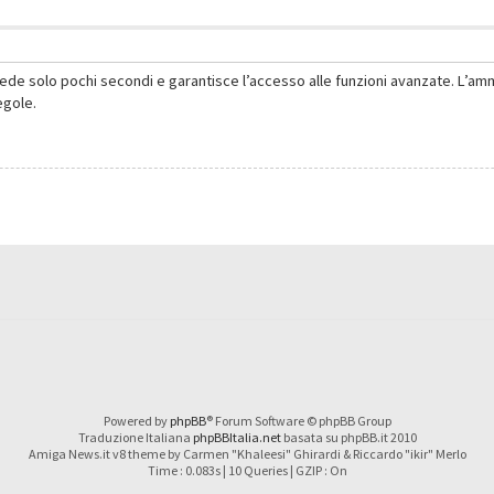
hiede solo pochi secondi e garantisce l’accesso alle funzioni avanzate. L’am
regole.
Powered by
phpBB
® Forum Software © phpBB Group
Traduzione Italiana
phpBBItalia.net
basata su phpBB.it 2010
Amiga News.it v8 theme by Carmen "Khaleesi" Ghirardi & Riccardo "ikir" Merlo
Time : 0.083s | 10 Queries | GZIP : On