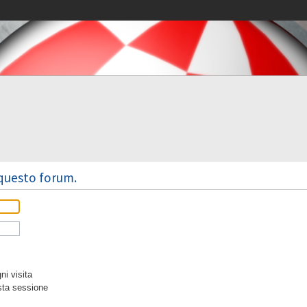
 questo forum.
i visita
sta sessione