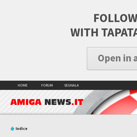
FOLLOW
WITH TAPAT
Open in 
HOME
FORUM
SEGNALA
AMIGA
NEWS
.IT
Indice