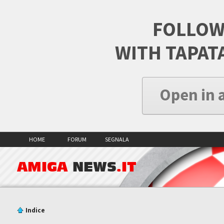
FOLLOW
WITH TAPAT
Open in 
HOME
FORUM
SEGNALA
AMIGA
NEWS
.IT
Indice