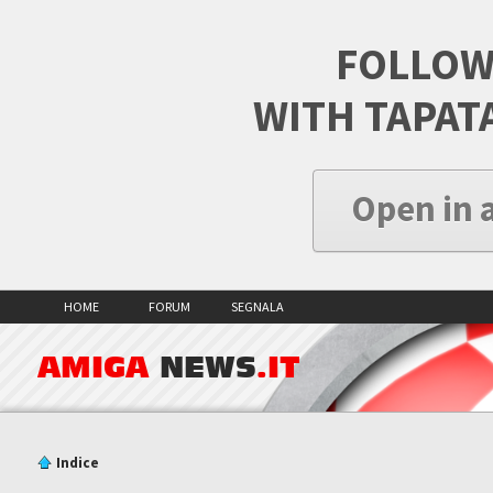
FOLLOW
WITH TAPAT
Open in 
HOME
FORUM
SEGNALA
AMIGA
NEWS
.IT
Indice