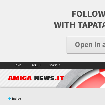
FOLLOW
WITH TAPAT
Open in 
HOME
FORUM
SEGNALA
AMIGA
NEWS
.IT
Indice