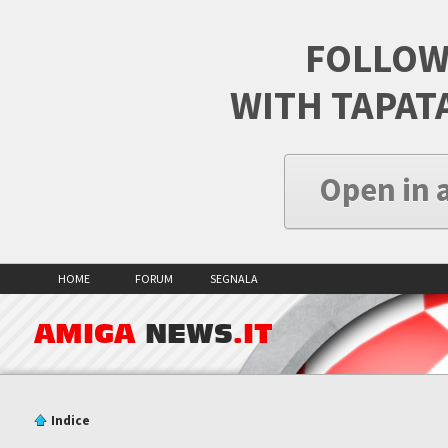
FOLLOW
WITH TAPAT
Open in 
HOME
FORUM
SEGNALA
AMIGA
NEWS
.IT
Indice