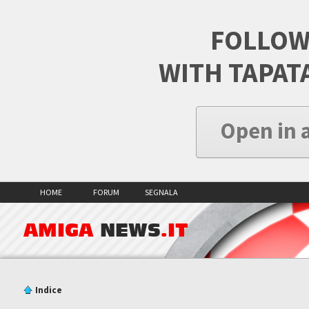
FOLLOW
WITH TAPAT
Open in 
HOME
FORUM
SEGNALA
AMIGA
NEWS
.IT
Indice