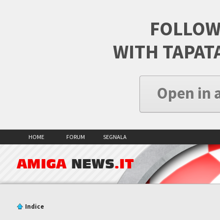
FOLLOW
WITH TAPAT
Open in 
HOME
FORUM
SEGNALA
AMIGA
NEWS
.IT
Indice