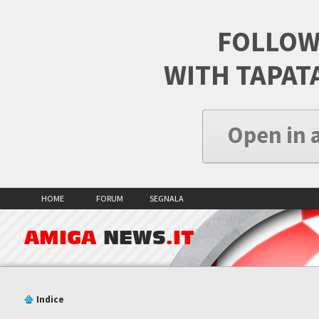
FOLLOW
WITH TAPAT
Open in 
HOME
FORUM
SEGNALA
AMIGA
NEWS
.IT
Indice