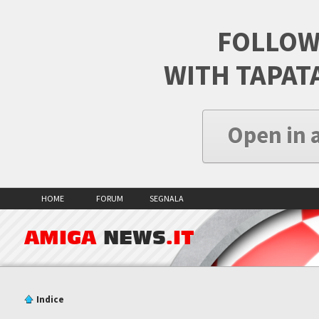
FOLLOW
WITH TAPAT
Open in 
HOME
FORUM
SEGNALA
AMIGA
NEWS
.IT
Indice