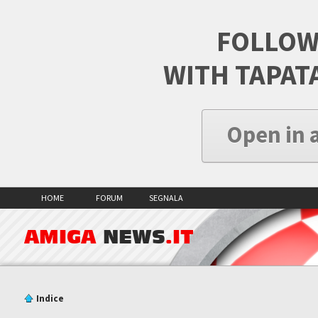
FOLLOW
WITH TAPAT
Open in 
HOME
FORUM
SEGNALA
AMIGA
NEWS
.IT
Indice