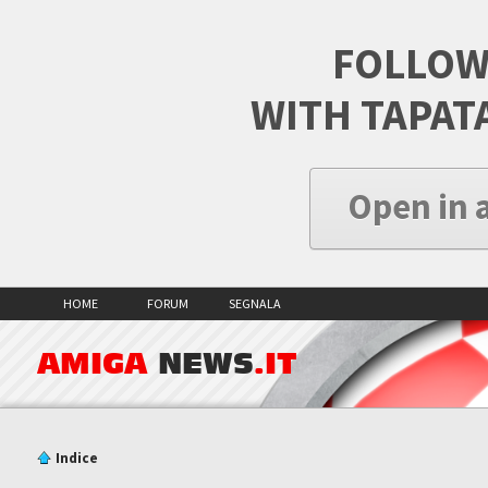
FOLLOW
WITH TAPAT
Open in 
HOME
FORUM
SEGNALA
AMIGA
NEWS
.IT
Indice