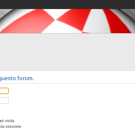
 questo forum.
i visita
sta sessione