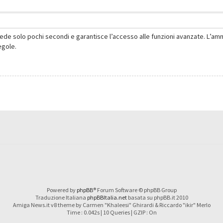
hiede solo pochi secondi e garantisce l’accesso alle funzioni avanzate. L’am
regole.
Powered by
phpBB
® Forum Software © phpBB Group
Traduzione Italiana
phpBBItalia.net
basata su phpBB.it 2010
Amiga News.it v8 theme by Carmen "Khaleesi" Ghirardi & Riccardo "ikir" Merlo
Time : 0.042s | 10 Queries | GZIP : On