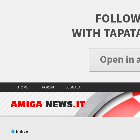
FOLLOW
WITH TAPAT
Open in 
HOME
FORUM
SEGNALA
AMIGA
NEWS
.IT
Indice