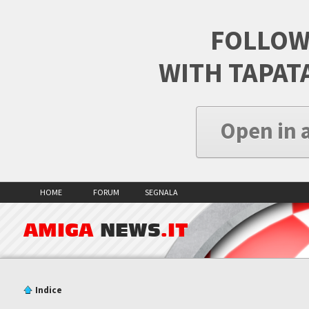
FOLLOW
WITH TAPAT
Open in 
HOME
FORUM
SEGNALA
AMIGA
NEWS
.IT
Indice