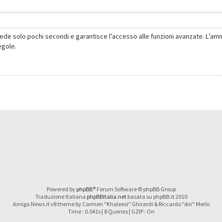
hiede solo pochi secondi e garantisce l’accesso alle funzioni avanzate. L’am
regole.
Powered by
phpBB
® Forum Software © phpBB Group
Traduzione Italiana
phpBBItalia.net
basata su phpBB.it 2010
Amiga News.it v8 theme by Carmen "Khaleesi" Ghirardi & Riccardo "ikir" Merlo
Time : 0.041s | 8 Queries | GZIP : On