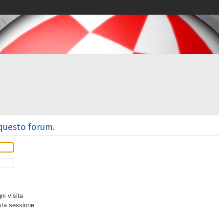
 questo forum.
i visita
sta sessione