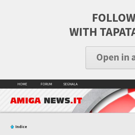
FOLLOW
WITH TAPAT
Open in 
HOME
FORUM
SEGNALA
AMIGA
NEWS
.IT
Indice